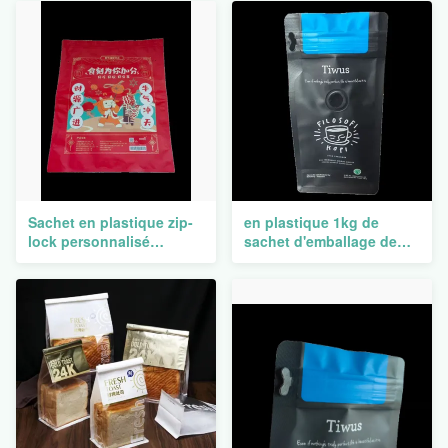
Sachet en plastique zip-
en plastique 1kg de
lock personnalisé
sachet d'emballage de
empaquetant le papier
plastique de support
d'aluminium fait sur
tirette claire de café de
commande de preuve
poches avec la valve
d'odeur d'impression