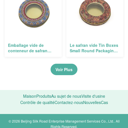
Emballage vide de
Le safran vide Tin Boxes
conteneur de safran
Small Round Packaging
autour de métal de
met en boîte pour le
biscuit de biscuits de
métal 1g 2g 3g 5g d'or de
fenêtre de PVC
cadeau
Voir Plus
Maison
Produits
Au sujet de nous
Visite d'usine
Contrôle de qualité
Contactez-nous
Nouvelles
Cas
© 2026 Beijing Silk Road Enterprise Management Services Co., Ltd.. All
Rights Reserved.