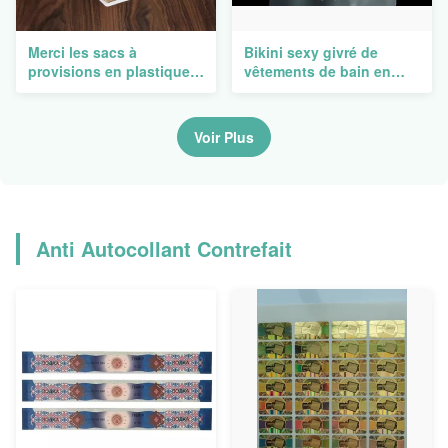
Merci les sacs à
Bikini sexy givré de
provisions en plastique
vêtements de bain en
faits sur commande
plastique de sachets
jetables avec
d'emballage alimentaire
l'impression de Logo Die
de palmier de plage claire
Voir Plus
Cut Handle Gravure
biodégradable
d'expédition
Anti Autocollant Contrefait