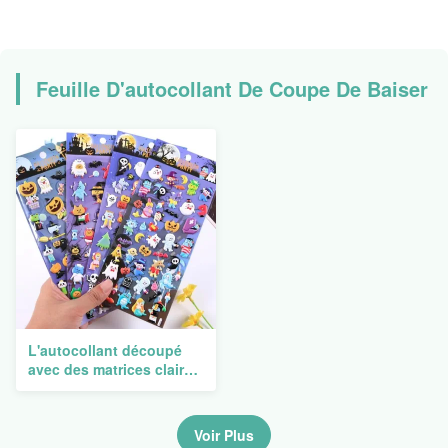
entourent la coutume
Feuille D'autocollant De Coupe De Baiser
L'autocollant découpé
avec des matrices clair
fait sur commande
marque imprimant A5
bande dessinée auto-
Voir Plus
adhésive transparent