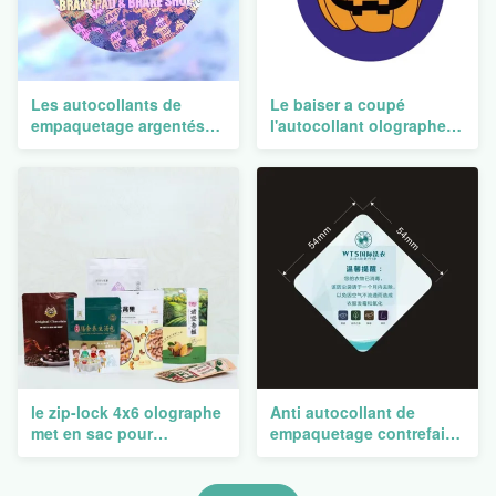
Les autocollants de
Le baiser a coupé
empaquetage argentés
l'autocollant olographe
d'hologramme pour
empaquetant la feuille
l'identification carde
imperméable de vinyle de
imprimer la garantie 3d
bande dessinée adhésive
imprimable
le zip-lock 4x6 olographe
Anti autocollant de
met en sac pour
empaquetage contrefait
empaqueter Mini Frosted
d'hologramme imprimant
Reusable rescellable
le vinyle 10ml Vial For