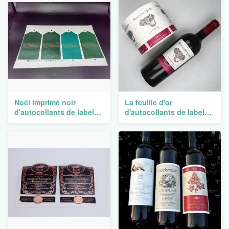
Noël imprimé noir
La feuille d'or
d'autocollants de labels
d'autocollants de label
de vin met l'adhésif en
de vin rouge a gravé
bouteille en aluminium
papier pour étiquettes en
en métal de bouteille
refief d'aluminium
personnalisée