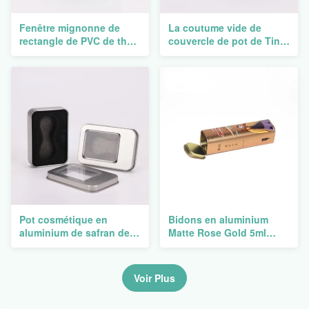
Fenêtre mignonne de
La coutume vide de
rectangle de PVC de thé
couvercle de pot de Tin
de biscuit de catégorie
Packaging Round Can
comestible de Tin Boxes
Container de thé
Soap Hinged Container
rectangulaire en métal a
en métal
imprimé
Pot cosmétique en
Bidons en aluminium
aluminium de safran de
Matte Rose Gold 5ml
café de stockage de Tin
10ml 20ml 30ml 50ml 60ml
Boxes Metal Round Spice
80ml 100ml de baume à
lèvres vide
Voir Plus