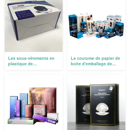
Les sous-vêtements en
La coutume de papier de
plastique de
boîte d'emballage de
empaquetage de papier
cadeau d'OEM a imprimé
faits sur commande de
la housse en toile en
carton de Diy de boîte à
forme de coeur de boîte
chocolat ont ridé
en carton