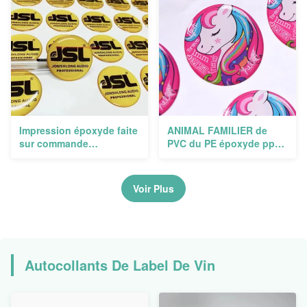
Impression époxyde faite
ANIMAL FAMILIER de
sur commande
PVC du PE époxyde pp
d'autocollant pour le prix
des fournisseurs 3d
électronique multicolore
d'autocollant de dôme de
cercle de 25mm
Voir Plus
imperméable
Autocollants De Label De Vin