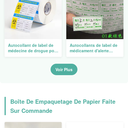
Autocollant de label de
Autocollants de label de
médecine de drogue pour
médicament d'alerte
la bouteille empaquetant
rouge pour imprimer la
10ml Vial Steroid Labels
fiole de avertissement
Boxes
5ml 10ml 20ml
Voir Plus
d'autocollants de
bouteille de pilule
Boîte De Empaquetage De Papier Faite
Sur Commande