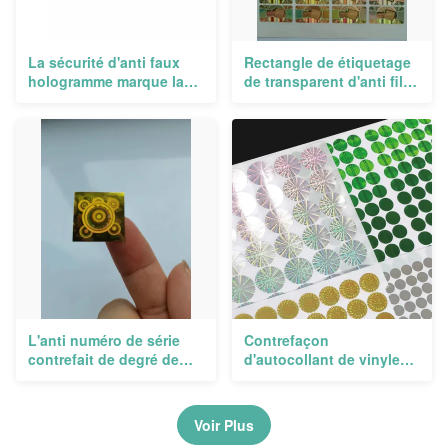
La sécurité d'anti faux
Rectangle de étiquetage
hologramme marque la
de transparent d'anti film
technologie de solutions
contrefait olographe
d'anti contrefaçon
d'autocollant coin rond
L'anti numéro de série
Contrefaçon
contrefait de degré de
d'autocollant de vinyle
sécurité de laser
d'hologramme de PVC
d'autocollant de Holo
d'étiquette adhésive anti
protègent des
Voir Plus
consommateurs