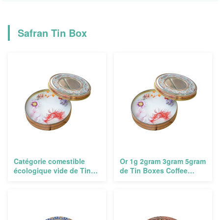
Safran Tin Box
Catégorie comestible
Or 1g 2gram 3gram 5gram
écologique vide de Tin
de Tin Boxes Coffee
Box Packaging Container
Clear Window de safran
Food de poivre
de stockage 10 grammes