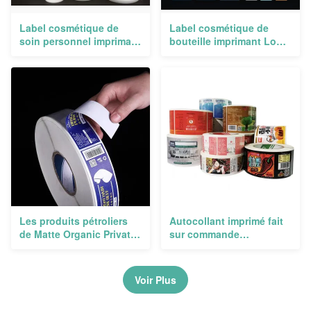
Label cosmétique de
Label cosmétique de
soin personnel imprimant
bouteille imprimant Logo
l'adhésif d'autocollant de
Printing Private Round
bouteille d'aseptisant
Packaging imperméable
extérieur
Les produits pétroliers
Autocollant imprimé fait
de Matte Organic Private
sur commande
Hair Care mettent le label
imperméable, label auto-
en bouteille de
adhésif d'emballage de
empaquetage pour le
bouteille de petit pain de
Voir Plus
cosmétique
vinyle