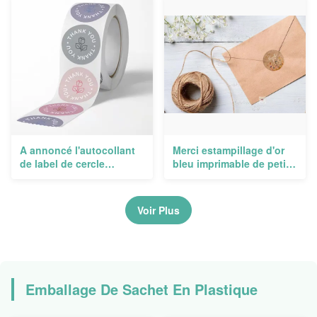
de bouteille d'eau pour
imprimables 3x3
des affaires
imprimable 2x2 de cercle
A annoncé l'autocollant
Merci estampillage d'or
de label de cercle
bleu imprimable de petit
empaquetant les
pain de papier d'étiquette
autocollants découpés
adhésive d'autocollants
avec des matrices faits
de labels d'autocollant
Voir Plus
sur commande de vinyle
imprimant le bronzage
Emballage De Sachet En Plastique