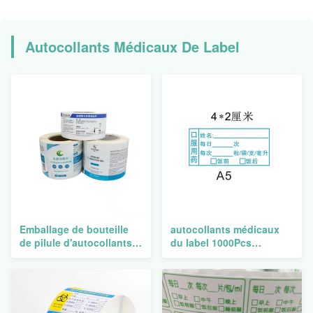
Autocollants Médicaux De Label
Emballage de bouteille
autocollants médicaux
de pilule d'autocollants
du label 1000Pcs
de label médical
imprimant les
imperméable adhésif fort
autocollants vigilants
pharmaceutiques de
bouteille de prescription
de label