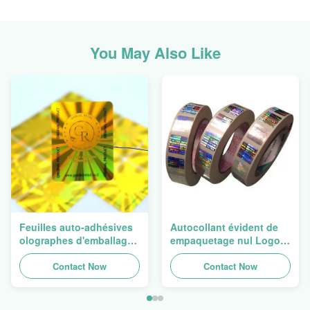
You May Also Like
Feuilles auto-adhésives
Autocollant évident de
olographes d'emballage
empaquetage nul Logo
d'autocollant original
Laser d'hologramme de
rond imprimable
Contact Now
bourreur de label de
Contact Now
d'hologramme
sécurité d'hologramme