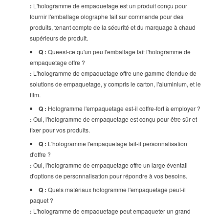
:
L'hologramme de empaquetage est un produit conçu pour
fournir l'emballage olographe fait sur commande pour des
produits, tenant compte de la sécurité et du marquage à chaud
supérieurs de produit.
Q :
Queest-ce qu'un peu l'emballage fait l'hologramme de
empaquetage offre ?
:
L'hologramme de empaquetage offre une gamme étendue de
solutions de empaquetage, y compris le carton, l'aluminium, et le
film.
Q :
Hologramme l'empaquetage est-il coffre-fort à employer ?
:
Oui, l'hologramme de empaquetage est conçu pour être sûr et
fixer pour vos produits.
Q :
L'hologramme l'empaquetage fait-il personnalisation
d'offre ?
:
Oui, l'hologramme de empaquetage offre un large éventail
d'options de personnalisation pour répondre à vos besoins.
Q :
Quels matériaux hologramme l'empaquetage peut-il
paquet ?
:
L'hologramme de empaquetage peut empaqueter un grand